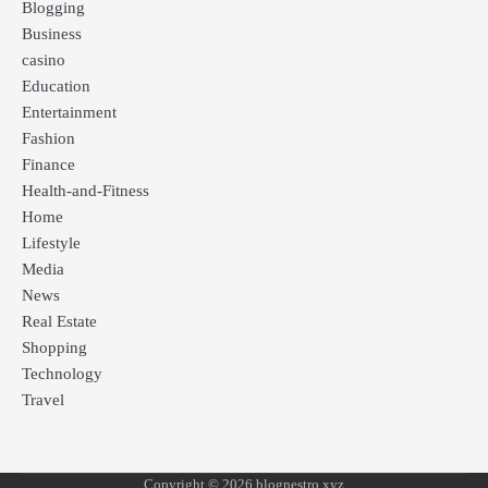
Blogging
Business
casino
Education
Entertainment
Fashion
Finance
Health-and-Fitness
Home
Lifestyle
Media
News
Real Estate
Shopping
Technology
Travel
Copyright © 2026 blognestro xyz