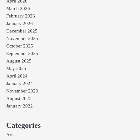
April 2026
March 2026
February 2026
January 2026
December 2025
November 2025
October 2025
September 2025
August 2025
May 2025
April 2024
January 2024
November 2023
August 2023
January 2022
Categories
Arts