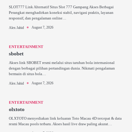
SLOT777 Link Alternatif Situs Slot 777 Gampang Akses Berbagai
Perangkat menghadirkan koneksi stabil, navigasi praktis, layanan
responsif, dan pengalaman online…
August 7, 2026
Alex Jahid
ENTERTAINMENT
sbobet
Akses link SBOBET resmi melalui situs taruhan bola internasional
dengan berbagai pilihan pertandingan dunia. Nikmati pengalaman
bermain di situs bola…
August 7, 2026
Alex Jahid
ENTERTAINMENT
olxtoto
OLXTOTO menyediakan link keluaran Toto Macau 4D tercepat & data
resmi Macau pools terbaru. Akses hasil live draw paling akurat…