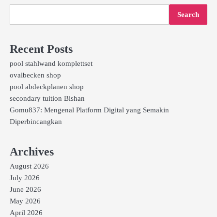
Search
Recent Posts
pool stahlwand komplettset
ovalbecken shop
pool abdeckplanen shop
secondary tuition Bishan
Gomu837: Mengenal Platform Digital yang Semakin
Diperbincangkan
Archives
August 2026
July 2026
June 2026
May 2026
April 2026