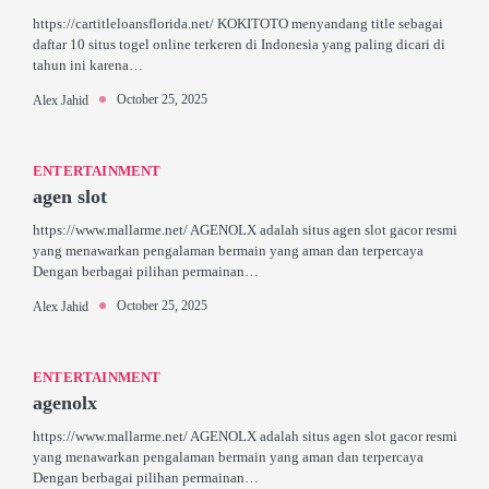
https://cartitleloansflorida.net/ KOKITOTO menyandang title sebagai
daftar 10 situs togel online terkeren di Indonesia yang paling dicari di
tahun ini karena…
October 25, 2025
Alex Jahid
ENTERTAINMENT
agen slot
https://www.mallarme.net/ AGENOLX adalah situs agen slot gacor resmi
yang menawarkan pengalaman bermain yang aman dan terpercaya
Dengan berbagai pilihan permainan…
October 25, 2025
Alex Jahid
ENTERTAINMENT
agenolx
https://www.mallarme.net/ AGENOLX adalah situs agen slot gacor resmi
yang menawarkan pengalaman bermain yang aman dan terpercaya
Dengan berbagai pilihan permainan…