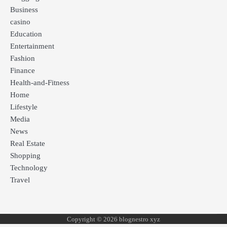
Business
casino
Education
Entertainment
Fashion
Finance
Health-and-Fitness
Home
Lifestyle
Media
News
Real Estate
Shopping
Technology
Travel
Copyright © 2026 blognestro xyz