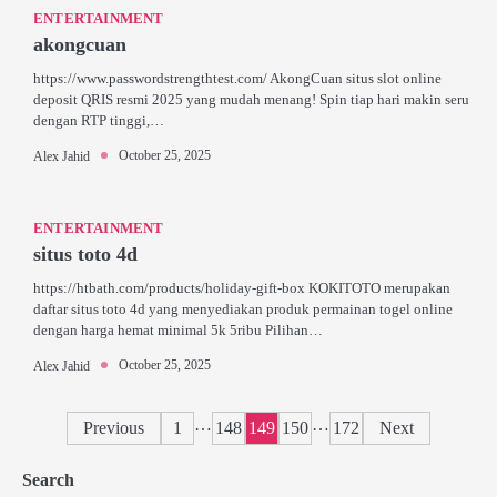
ENTERTAINMENT
akongcuan
https://www.passwordstrengthtest.com/ AkongCuan situs slot online
deposit QRIS resmi 2025 yang mudah menang! Spin tiap hari makin seru
dengan RTP tinggi,…
October 25, 2025
Alex Jahid
ENTERTAINMENT
situs toto 4d
https://htbath.com/products/holiday-gift-box KOKITOTO merupakan
daftar situs toto 4d yang menyediakan produk permainan togel online
dengan harga hemat minimal 5k 5ribu Pilihan…
October 25, 2025
Alex Jahid
Posts
…
…
Previous
1
148
149
150
172
Next
pagination
Search