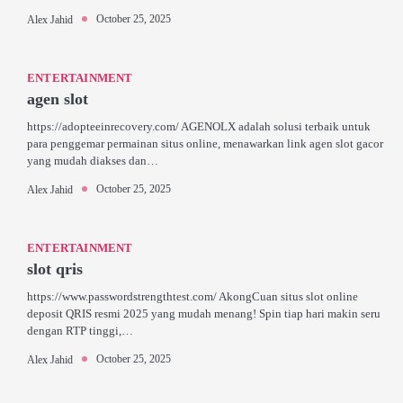
October 25, 2025
Alex Jahid
ENTERTAINMENT
agen slot
https://adopteeinrecovery.com/ AGENOLX adalah solusi terbaik untuk
para penggemar permainan situs online, menawarkan link agen slot gacor
yang mudah diakses dan…
October 25, 2025
Alex Jahid
ENTERTAINMENT
slot qris
https://www.passwordstrengthtest.com/ AkongCuan situs slot online
deposit QRIS resmi 2025 yang mudah menang! Spin tiap hari makin seru
dengan RTP tinggi,…
October 25, 2025
Alex Jahid