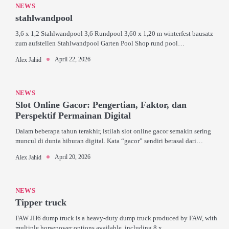
NEWS
stahlwandpool
3,6 x 1,2 Stahlwandpool 3,6 Rundpool 3,60 x 1,20 m winterfest bausatz
zum aufstellen Stahlwandpool Garten Pool Shop rund pool…
April 22, 2026
Alex Jahid
NEWS
Slot Online Gacor: Pengertian, Faktor, dan
Perspektif Permainan Digital
Dalam beberapa tahun terakhir, istilah slot online gacor semakin sering
muncul di dunia hiburan digital. Kata “gacor” sendiri berasal dari…
April 20, 2026
Alex Jahid
NEWS
Tipper truck
FAW JH6 dump truck is a heavy-duty dump truck produced by FAW, with
multiple horsepower options available, including 8 x…