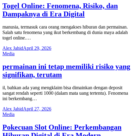
Togel Online: Fenomena, Risiko, dan
Dampaknya di Era Digital
manusia, termasuk cara orang mengakses hiburan dan permainan.
Salah satu fenomena yang ikut berkembang di dunia maya adalah
togel online.…
Alex Jahid
April 29, 2026
Media
permainan ini tetap memiliki risiko yang
signifikan, terutam
il, bahkan ada yang mengklaim bisa dimainkan dengan deposit
sangat rendah seperti 1000 (dalam mata uang tertentu). Fenomena
ini berkembang…
Alex Jahid
April 27, 2026
Media
Pokecuan Slot Online: Perkembangan
Hiburan Digital di Era Modern