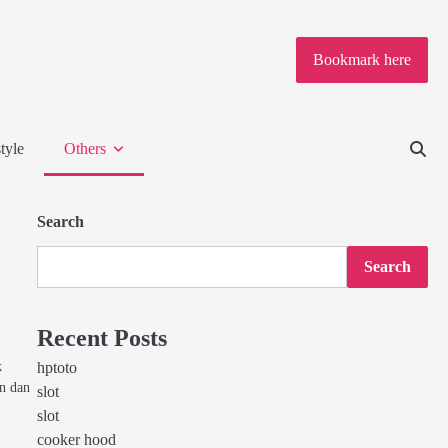
Bookmark here
tyle
Others
Search
Search
Recent Posts
k
hptoto
an dan
slot
slot
cooker hood