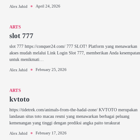
April 24, 2026
Alex Jahid
ARTS
slot 777
slot 777 https://conquer24.com/ 777 SLOT! Platform yang menawarkan
akses mudah melalui Link Login Slot 777, memberikan Anda kesempatan
untuk menikmati…
February 25, 2026
Alex Jahid
ARTS
kvtoto
https://tidetrek.com/animals-from-the-hadal-zone/ KVTOTO merupakan
landasan situs toto macau resmi yang menawarkan berbagai peluang
kemenangan yang tinggi dengan prediksi angka paito terakurat
February 17, 2026
Alex Jahid