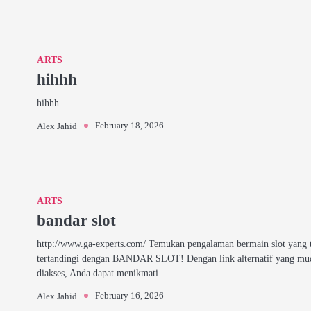
ARTS
hihhh
hihhh
February 18, 2026
Alex Jahid
ARTS
bandar slot
http://www.ga-experts.com/ Temukan pengalaman bermain slot yang 
tertandingi dengan BANDAR SLOT! Dengan link alternatif yang mu
diakses, Anda dapat menikmati…
February 16, 2026
Alex Jahid