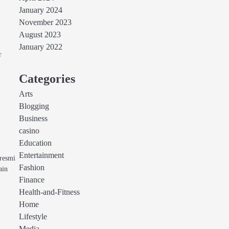
January 2024
November 2023
August 2023
January 2022
r
Categories
Arts
Blogging
Business
casino
Education
Entertainment
 resmi
Fashion
ain
Finance
Health-and-Fitness
Home
Lifestyle