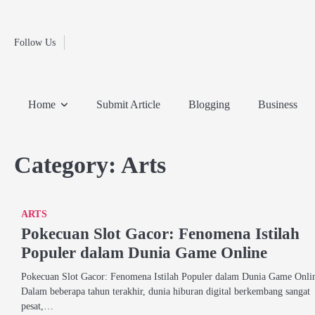
Fashion
Skip
to
Education
content
Follow Us
Home
Info
Submit
Blogging
Business
Technology
Entertainment
Health-
Lifestyle
Others
Shopping
Analysis
Article
and-
News
System
Fitness
Finance
Home
Submit Article
Blogging
Business
Travel
Media
Category:
Arts
ARTS
Pokecuan Slot Gacor: Fenomena Istilah
Populer dalam Dunia Game Online
Pokecuan Slot Gacor: Fenomena Istilah Populer dalam Dunia Game Onli
Dalam beberapa tahun terakhir, dunia hiburan digital berkembang sangat
pesat,…