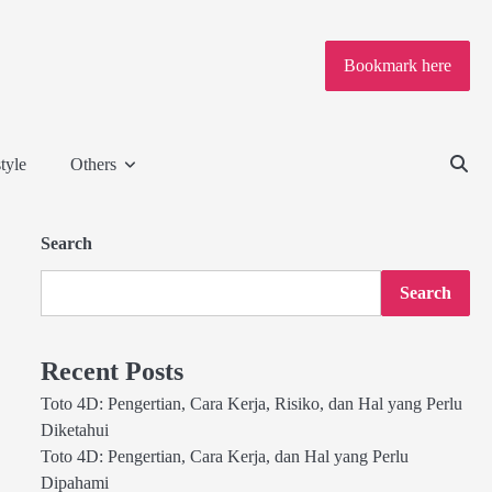
Bookmark here
tyle
Others
Search
Search
Recent Posts
Toto 4D: Pengertian, Cara Kerja, Risiko, dan Hal yang Perlu
Diketahui
Toto 4D: Pengertian, Cara Kerja, dan Hal yang Perlu
Dipahami