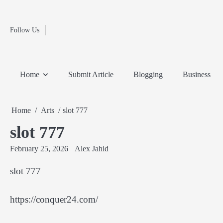
Fashion
Skip
to
Education
content
Follow Us
Home
Info
Submit
Blogging
Business
Technology
Entertainment
Health-
Lifestyle
Others
Shopping
Analysis
Article
and-
News
System
Fitness
Finance
Home
Submit Article
Blogging
Business
Travel
Media
Home
Arts
slot 777
slot 777
February 25, 2026
Alex Jahid
slot 777
https://conquer24.com/