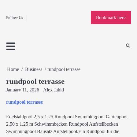
Fashion
Skip
to
Education
Bookmark here
Follow Us
content
Home
Info
Submit
Blogging
Business
Technology
Entertainment
Health-
Lifestyle
Others
Shopping
Analysis
Article
and-
News
System
Fitness
Finance
Travel
Media
Home
Business
rundpool terrasse
rundpool terrasse
January 11, 2026
Alex Jahid
rundpool terrasse
Edelstahlpool 2,5 x 1,25 Rundpool Swimmingpool Gartenpool
2,50 x 1,25 m Schwimmbecken Rundpool Aufstellbecken
Swimmingpool Bausatz Aufstellpool.Ein Rundpool für die