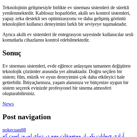
Teknolojinin gelişmesiyle birlikte ev sineması sistemleri de sürekli
yenilenmektedir. Kablosuz hoparlörler, akıllı ses kontrol sistemleri,
yapay zeka destekli ses optimizasyonu ve daha gelişmiş görüntü
teknolojileri kullanıcı deneyimini farklı bir seviyeye taşımaktadır.
Ayrıca akıllı ev sistemleri ile entegrasyon sayesinde kullanıcılar sesli
komutlarla cihazlarını kontrol edebilmektedir.
Sonuç
Ev sineması sistemleri, evde eğlence anlayışını tamamen değiştiren
teknolojik çözümler arasında yer almaktadır. Doğru seçilen bir
sistem; film, müzik ve oyun deneyimini çok daha etkileyici hale
getirebilir. İhtiyaçlarınıza, yaşam alanınıza ve bütçenize uygun bir
sistem seçerek evinizde profesyonel bir sinema atmosferi
oluşturabilirsiniz.
News
Post navigation
pokecuan88
آزادی حیوانات یکی از موضوعات مهم در دنیای امروز است که