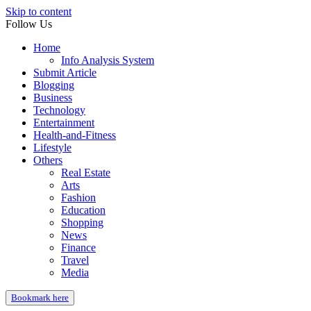
Skip to content
Follow Us
Home
Info Analysis System
Submit Article
Blogging
Business
Technology
Entertainment
Health-and-Fitness
Lifestyle
Others
Real Estate
Arts
Fashion
Education
Shopping
News
Finance
Travel
Media
Bookmark here